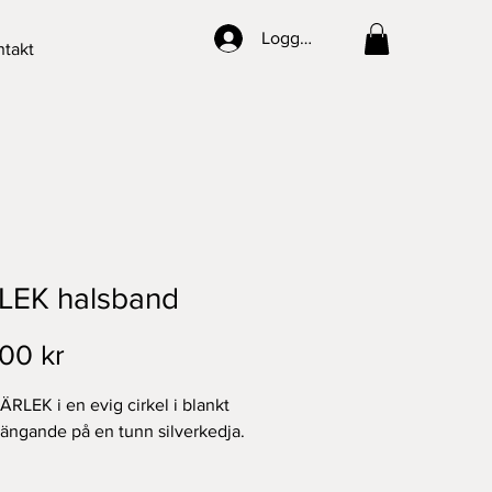
Logga in
takt
LEK halsband
Pris
00 kr
RLEK i en evig cirkel i blankt 
 hängande på en tunn silverkedja.

 hänget: 8 mm