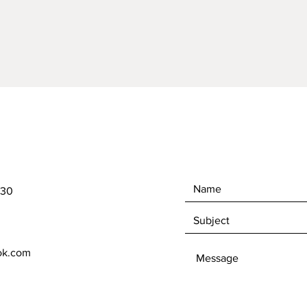
430
ok.com