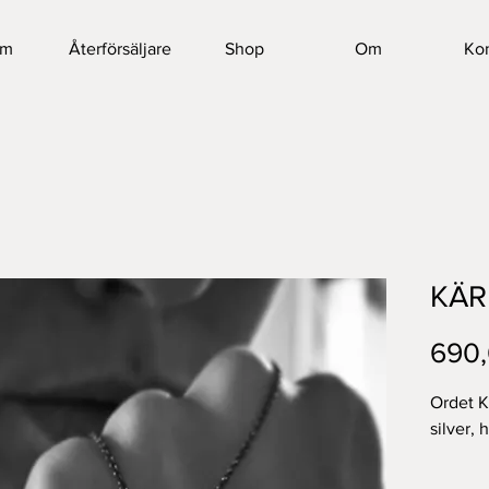
em
Återförsäljare
Shop
Om
Kon
KÄR
690,
Ordet KÄ
silver,
Mått på