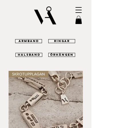
armband
Ringar
halsband
örhängen
SKROTUPPLAGAN