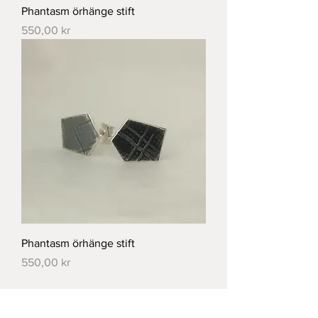
Phantasm örhänge stift
Pris
550,00 kr
Phantasm örhänge stift
Pris
550,00 kr
Läs in fler