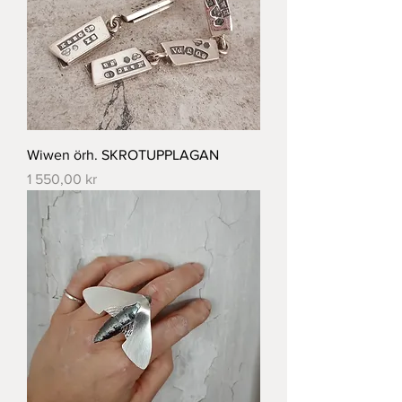
Wiwen örh. SKROTUPPLAGAN
Pris
1 550,00 kr