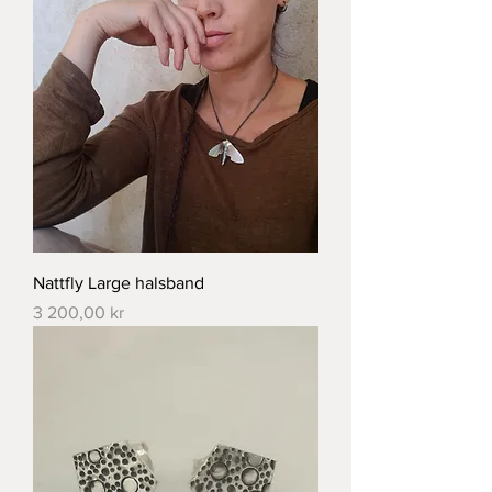
Nattfly Large halsband
Pris
3 200,00 kr