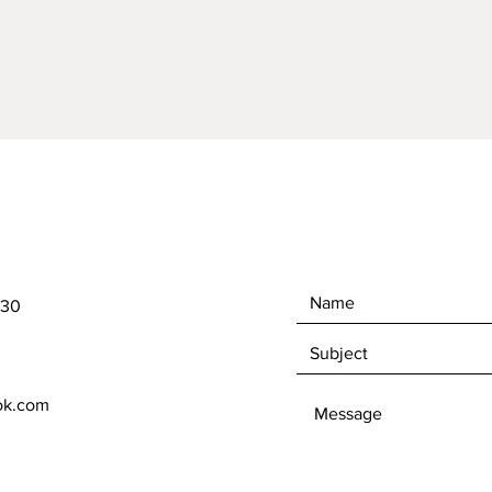
430
ok.com