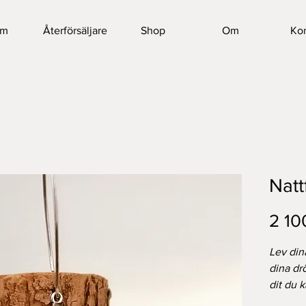
em
Återförsäljare
Shop
Om
Kon
Natt
2 10
Lev din
dina dr
dit du 