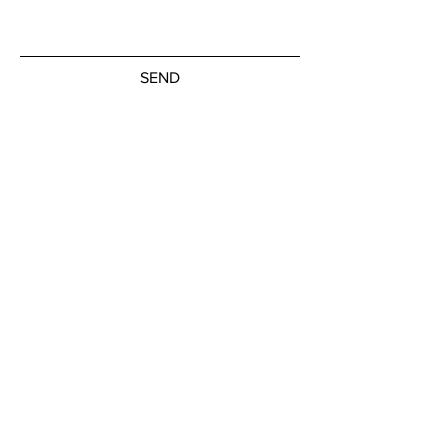
SEND
Get our Newsletters
Subscribe Now