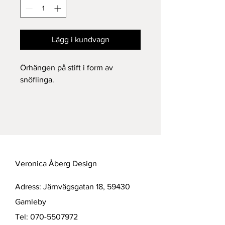
Lägg i kundvagn
Örhängen på stift i form av 
snöflinga.

Mått: 12 mm

Material: Silver
Veronica Åberg Design
Adress: Järnvägsgatan 18, 59430
Gamleby
Tel:
070-5507972