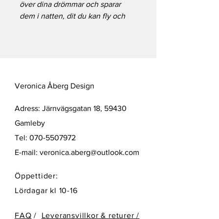
över dina drömmar och sparar
dem i natten, dit du kan fly och
minnas dem igen.
Halsband i matt och blankt silver
med oxiderade detaljer, oxiderad
silverkedja.
Veronica Åberg Design
Mått på Nattflyhänget: 15x11 mm
Adress: Järnvägsgatan 18, 59430
Gamleby
Tel:
070-5507972
E-mail:
veronica.aberg@outlook.com
Öppettider:
Lördagar kl 10-16
FAQ
/
Leveransvillkor & returer /