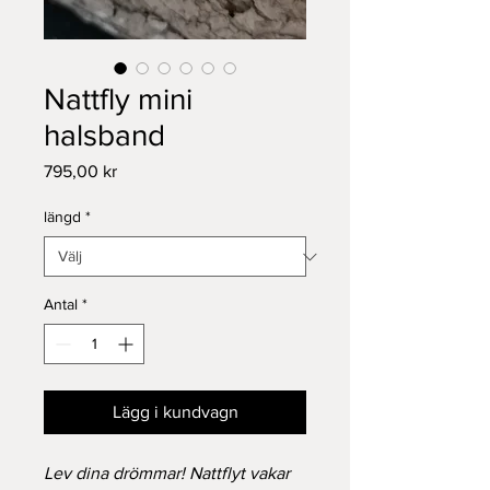
Nattfly mini
halsband
Pris
795,00 kr
längd
*
Antal
*
Lägg i kundvagn
Lev dina drömmar! Nattflyt vakar