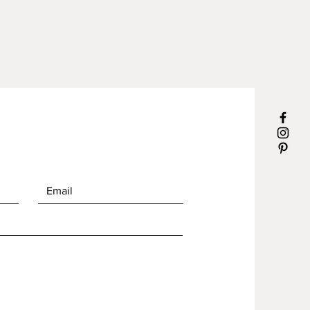
 uppmana till egen handling som
våra pollinerare så sponsrar
 fröhandel med en fröpåse
mmor! Den skickar jag
mmans med smycket.
Botanisera
mpectas andra fröer HÄR.
rd: bismycke, hexagon, sexkant,
inerare, hållbarhet, miljö, natur