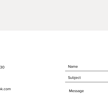
För att
gynnar 
Impecta
ängsblo
tillsa
bland I
_
nyckelo
bi, poll
430
ok.com