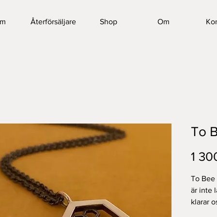
em
Återförsäljare
Shop
Om
Kon
To 
1 30
To Bee 
är inte 
klarar 
smycke 