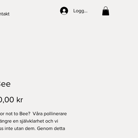
Logga in
takt
Bee
Pris
0,00 kr
or not to Bee? Våra pollinerare
längre en självklarhet och vi
oss inte utan dem. Genom detta
kan du bära med dig detta